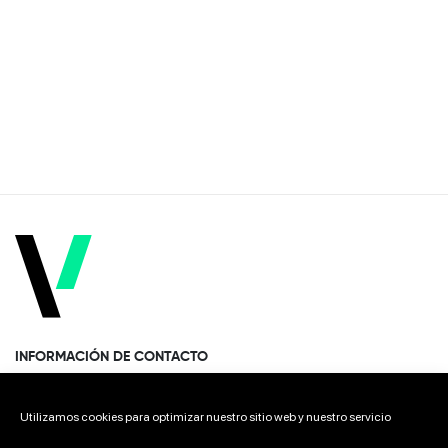
INFORMACIÓN DE CONTACTO
Paseo Miramón 170, 1era planta Donostia · San Sebastián
Utilizamos cookies para optimizar nuestro sitio web y nuestro servicio
20014 Spain