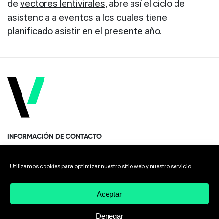
de
vectores lentivirales
, abre así el ciclo de
asistencia a eventos a los cuales tiene
planificado asistir en el presente año.
INFORMACIÓN DE CONTACTO
Paseo Miramón 170, 1era planta Donostia · San Sebastián
Utilizamos cookies para optimizar nuestro sitio web y nuestro servicio
20014 Spain
Aceptar
+34 943 308 568
Denegar