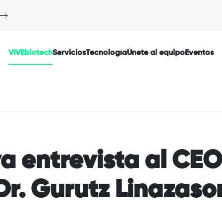
VIVEbiotech
Servicios
Tecnología
Únete al equipo
Eventos
va entrevista al CE
Dr. Gurutz Linazaso