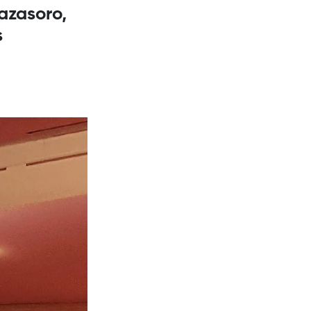
nazasoro,
s