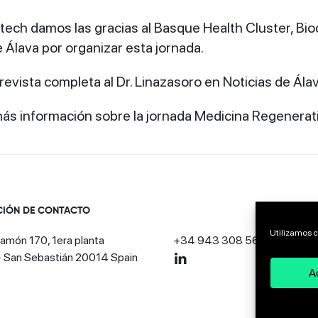
ech damos las gracias al Basque Health Cluster, Bio
 Álava por organizar esta jornada.
trevista completa al Dr. Linazasoro en Noticias de Ála
ás información sobre la jornada Medicina Regenerat
CIÓN DE CONTACTO
Utilizamos c
amón 170, 1era planta
+34 943 308 568
· San Sebastián 20014 Spain
A