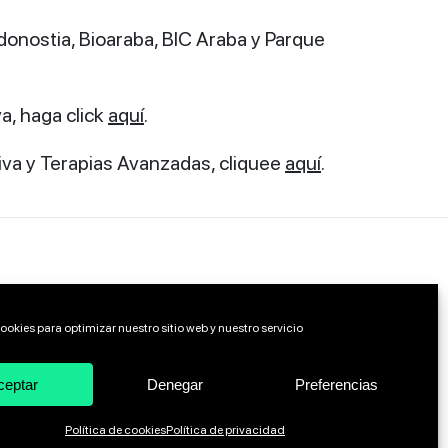
donostia, Bioaraba, BIC Araba y Parque
va, haga click
aquí
.
iva y Terapias Avanzadas, cliquee
aquí
.
ookies para optimizar nuestro sitio web y nuestro servicio
ceptar
Denegar
Preferencias
Política de cookies
Política de privacidad