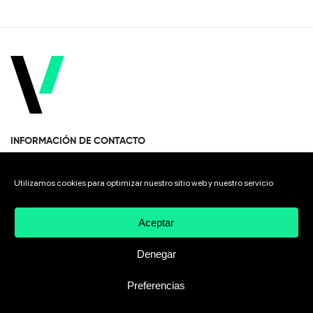
INFORMACIÓN DE CONTACTO
Paseo Miramón 170, 1era planta Donostia · San Sebastián
Utilizamos cookies para optimizar nuestro sitio web y nuestro servicio
20014 Spain
Aceptar
+34 943 308 568
Denegar
Preferencias
2026 VIVEbiotech
Aviso Legal
Política de privacidad