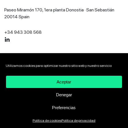
Paseo Miramón 170, 1era planta Donostia · San Sebastián
20014 Spain
+34 943 308 568
2026 VIVEbiotech
Aviso Legal
Política de privacidad
Utilizamos cookies para optimizar nuestro sitio web y nuestro servicio
Política de cookies
Canal ético de denuncias
Aceptar
Denegar
Preferencias
Política de cookies
Política de privacidad