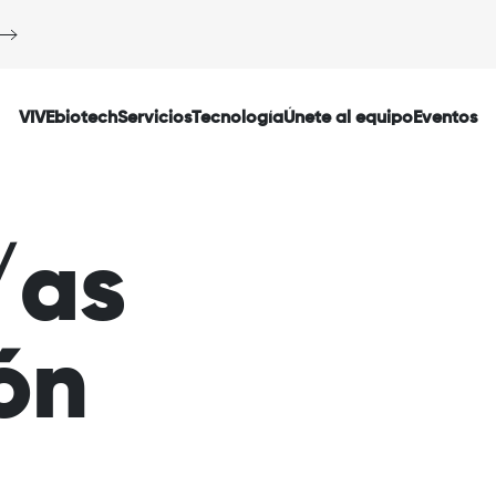
VIVEbiotech
Servicios
Tecnología
Únete al equipo
Eventos
/as
ón