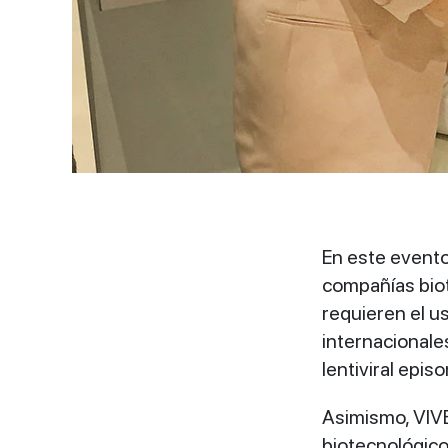
En este evento
compañías biot
requieren el u
internacionale
lentiviral epis
Asimismo, VIVE
biotecnológico