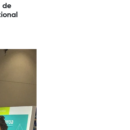
a de
tional