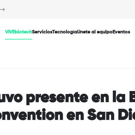
VIVEbiotech
Servicios
Tecnología
Únete al equipo
Eventos
uvo presente en la 
onvention en San D