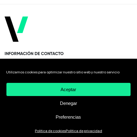
INFORMACIÓN DE CONTACTO
Paseo Miramón 170, 1era planta Donostia · San Sebastián
Utilizamos cookies para optimizar nuestro sitio web y nuestro servicio
20014 Spain
Aceptar
+34 943 308 568
Denegar
Preferencias
2026 VIVEbiotech
Aviso Legal
Política de privacidad
Política de cookies
Política de privacidad
Política de cookies
Canal ético de denuncias