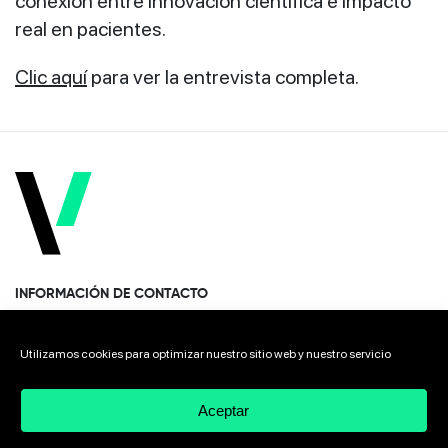
conexión entre innovación científica e impacto
real en pacientes.
Clic aquí
para ver la entrevista completa.
INFORMACIÓN DE CONTACTO
Paseo Miramón 170, 1era planta Donostia · San Sebastián
Utilizamos cookies para optimizar nuestro sitio web y nuestro servicio
20014 Spain
Aceptar
+34 943 308 568