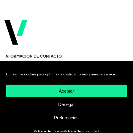
INFORMACIÓN DE CONTACTO
Paseo Miramón 170, 1era planta Donostia · San Sebastián
Utilizamos cookies para optimizar nuestro sitio web y nuestro servicio
20014 Spain
Aceptar
+34 943 308 568
Denegar
Preferencias
2026 VIVEbiotech
Aviso Legal
Política de privacidad
Política de cookies
Política de privacidad