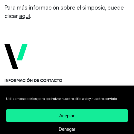
Para más información sobre el simposio, puede
clicar
aquí
.
INFORMACIÓN DE CONTACTO
Paseo Miramón 170, 1era planta Donostia · San Sebastián
Utilizamos cookies para optimizar nuestro sitio web y nuestro servicio
20014 Spain
Aceptar
+34 943 308 568
Denegar