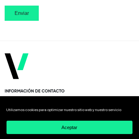
INFORMACIÓN DE CONTACTO
Paseo Miramón 170, 1era planta Donostia · San Sebastián
Utilizamos cookies para optimizar nuestro sitio web y nuestro servicio
20014 Spain
Aceptar
+34 943 308 568