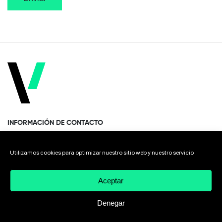
INFORMACIÓN DE CONTACTO
Paseo Miramón 170, 1era planta Donostia · San Sebastián
Utilizamos cookies para optimizar nuestro sitio web y nuestro servicio
20014 Spain
Aceptar
+34 943 308 568
Denegar