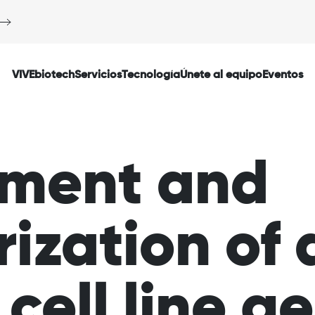
VIVEbiotech
Servicios
Tecnología
Únete al equipo
Eventos
hment and
ization of 
cell line g