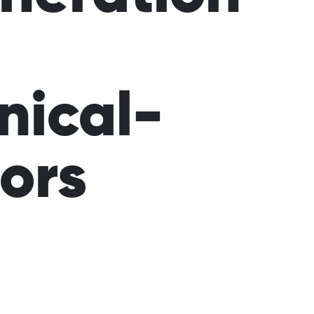
nical-
tors